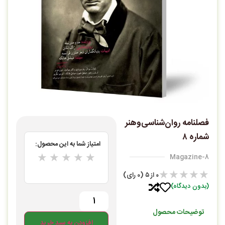
فصلنامه روان‌شناسی‌وهنر
شماره ۸
امتیاز شما به این محصول:
★
★
★
★
★
Magazine-8
★
★
★
★
★
0
از ۵ (0 رای)
(بدون دیدگاه)
توضیحات محصول
افزودن به سبد خرید