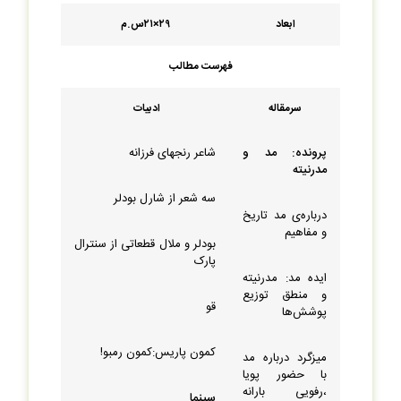
ابعاد
۲۹×۲۱س.م
فهرست مطالب
سرمقاله
ادبیات
پرونده: مد و
شاعر رنج‏های فرزانه
مدرنیته
سه شعر از شارل بودلر
درباره‌‏ی مد تاریخ
و مفاهیم
بودلر و ملال قطعاتی از سنترال
پارک
ایده مد: مدرنیته
و منطق توزیع
قو
پوشش‏‌ها
کمون پاریس:کمون رمبو!
میزگرد درباره مد
با حضور پویا
،رفویی بارانه
سینما