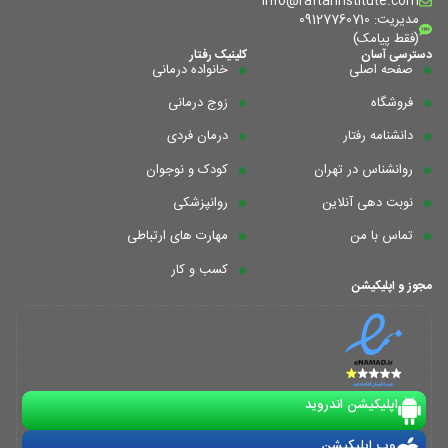
info@raftarinstitute.com
مدیریت: 09127760710
(فقط پیامک)
دسترسی آسان
کلینیک رفتار
صفحه اصلی
خانواده درمانی
فروشگاه
زوج درمانی
دانشنامه رفتار
درمان فردی
روانشناس در تهران
کودک و نوجوان
نوبت دهی آنلاین
روانپزشکی
تماس با من
مهارت های ارتباطی
کسب و کار
مجوز و اپلیکیشن
اپلیکیشن اندروید
وب اپلیکیشن