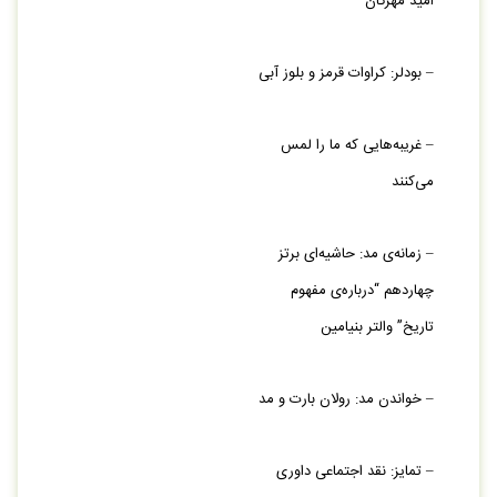
امید مهرگان
– بودلر: کراوات قرمز و بلوز آبی
– غریبه‏‌هایی که ما را لمس
می‏‌کنند
– زمانه‌‏ی مد: حاشیه‏‌ای برتز
چهاردهم “درباره‌‏ی مفهوم
تاریخ” والتر بنیامین
– خواندن مد: رولان بارت و مد
– تمایز: نقد اجتماعی داوری