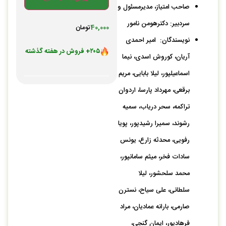
صاحب امتیاز، مدیرمسئول و
سردبیر: دکترهومن نامور
40,000
تومان
نویسندگان: امیر احمدی
۲۰۵+ فروش در هفته گذشته
آریان، کوروش اسدی، نیما
۴۳۰+ بازدید در ۲۴ ساعت اخیر
اسماعیل‏پور، لیلا بابایی، مریم
بهترین قیمت در ۳۰ روز گذشته
۱۵۰+ نفر به این کالا علاقه دارند
برقعی، مهرداد پارسا، اردوان
در سبد خرید ۸۵+ نفر
تراکمه، سحر دریاب، سمیه
رضایت بالای کاربران
رشوند، سمیرا رشیدپور، پویا
رفویی، محدثه زارع، یونس
سادات فخر، میثم سامان‏پور،
محمد سلحشور، لیلا
سلطانی، علی سیاح، نسترن
صارمی، بارانه عمادیان، مراد
فرهادپور، ایمان گنجی،