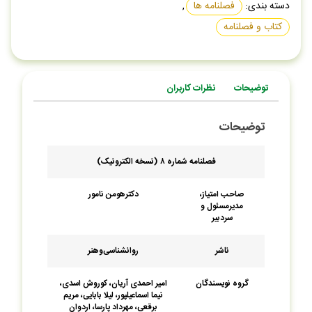
دسته بندی:
فصلنامه ها
,
کتاب و فصلنامه
توضیحات
نظرات کاربران
توضیحات
فصلنامه شماره ۸ (نسخه الکترونیک)
صاحب امتیاز،
دکترهومن نامور
مدیرمسئول و
سردبیر
ناشر
روان‏شناسی‌‏وهنر
گروه نویسندگان
امیر احمدی آریان، کوروش اسدی،
نیما اسماعیل‏پور، لیلا بابایی، مریم
برقعی، مهرداد پارسا، اردوان