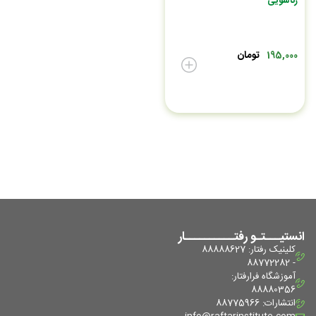
زناشویی
تومان
195,000
انستیـــتـو رفتــــــــــار
کلینیک رفتار: 88888627
- 88772282
آموزشگاه فرا‌رفتار:
88880356
انتشارات: 88775966