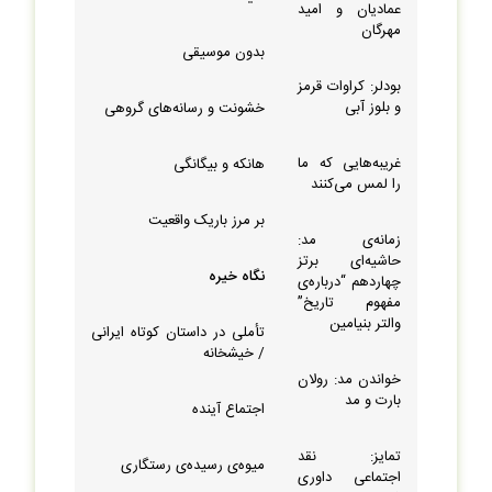
عمادیان و امید
مهرگان
بدون موسیقی
بودلر: کراوات قرمز
و بلوز آبی
خشونت و رسانه‏‌های گروهی
غریبه‏‌هایی که ما
هانکه و بیگانگی
را لمس می‏‌کنند
بر مرز باریک واقعیت
زمانه‌‏ی مد:
حاشیه‏‌ای برتز
نگاه خیره
چهاردهم “درباره‌‏ی
مفهوم تاریخ”
والتر بنیامین
تأملی در داستان کوتاه ایرانی
/ خیشخانه
خواندن مد: رولان
بارت و مد
اجتماع آینده
تمایز: نقد
میوه‌‏ی رسیده‌‏ی رستگاری
اجتماعی داوری