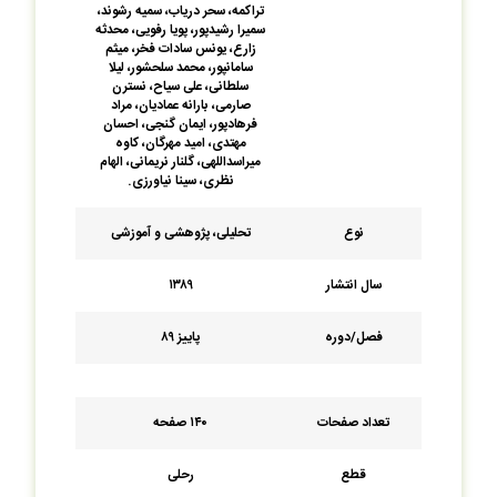
تراکمه، سحر دریاب، سمیه رشوند،
سمیرا رشیدپور، پویا رفویی، محدثه
زارع، یونس سادات فخر، میثم
سامان‏پور، محمد سلحشور، لیلا
سلطانی، علی سیاح، نسترن
صارمی، بارانه عمادیان، مراد
فرهادپور، ایمان گنجی، احسان
مهتدی، امید مهرگان، کاوه
میراسداللهی، گلنار نریمانی، الهام
نظری، سینا نیاورزی.
نوع
تحلیلی، پژوهشی و آموزشی
سال انتشار
۱۳۸۹
فصل/دوره
پاییز ۸۹
تعداد صفحات
۱۴۰ صفحه
قطع
رحلی