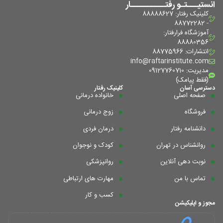
انستیـــتـو رفتــــــــــار
کلینیک رفتار: 88888627
- 88772282
آموزشگاه فرا‌رفتار:
88880356
انتشارات: 88775966
info@raftarinstitute.com
مدیریت: 09127760710
(فقط پیامک)
دسترسی آسان
کلینیک رفتار
صفحه اصلی
خانواده درمانی
فروشگاه
زوج درمانی
دانشنامه رفتار
درمان فردی
روانشناس در تهران
کودک و نوجوان
نوبت دهی آنلاین
روانپزشکی
تماس با من
مهارت های ارتباطی
کسب و کار
مجوز و اپلیکیشن