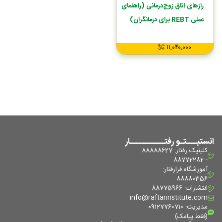
رازهای اتاق زوج‌درمانی (راهنمای
عملی REBT برای درمانگران)
۱۱,۰۴۰,۰۰۰
انستیـــتـو رفتــــــــــار
کلینیک رفتار: 88888627
- 88772282
آموزشگاه فرا‌رفتار:
88880356
انتشارات: 88775966
info@raftarinstitute.com
مدیریت: 09127760710
(فقط پیامک)