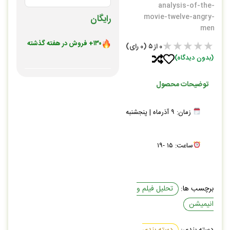
analysis-of-the-
movie-twelve-angry-
رایگان
men
★
★
★
★
★
۱۳۰+ فروش در هفته گذشته
0
از ۵ (0 رای)
۶۹۰+ بازدید در ۲۴ ساعت اخیر
(بدون دیدگاه)
بهترین قیمت در ۳۰ روز گذشته
۴۰۰+ نفر به این کالا علاقه دارند
توضیحات محصول
در سبد خرید ۱۲۰+ نفر
رضایت بالای کاربران
زمان: ۹ آذرماه | پنجشنبه
ساعت: ۱۵ -۱۹
برچسب ها:
تحلیل فیلم و
انیمیشن
دسته بندی:
دسته بندی