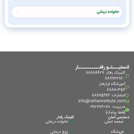
خانواده درمانی
انستیـــتـو رفتــــــــــار
کلینیک رفتار: 88888627
- 88772282
آموزشگاه فرا‌رفتار:
88880356
انتشارات: 88775966
info@raftarinstitute.com
مدیریت: 09127760710
(فقط پیامک)
دسترسی آسان
کلینیک رفتار
صفحه اصلی
خانواده درمانی
فروشگاه
زوج درمانی