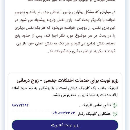
همسر غیرفعال ­‌تر ترغیب می­‌شود تا به طور جدی بحث کند.
در مواردی که مشکل برقراری چنین ارتباطی جدی ­‌تر باشد و زوجین
نتوانند با یکدیگر بحث کنند، بازی نقش وارونه پیشنهاد می­‌ شود. در
این بازی نقش، از زوجین خواسته می­‌شود که هر یک نقش دیگری
را در بحث بر سر موضوع مورد نظر اجرا کند. پس از حدود پنج
دقیقه، نقش‌­ زدایی می­‌شود و هر یک به نقش اصلی خود باز می ­‌
گردند تا بگویند از نظر دیگری چه آموخته­‌ اند.
رزرو نوبت برای خدمات اختلالات جنسی – زوج درمانی
کلینیک رفتار، یک کلینیک دولتی است و با پزشکان به نام خود آماده
ارائه خدمات به شما کاربران محترم می باشد.
تلفن تماس کلینیک :
88772282
09106636373
همکاران کلینیک رفتار :
رزرو نوبت آنلاین