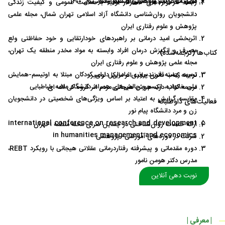
مربی مهدکودک شادآفرین و کلبه شکلاتی
عضویت در تیم پژوهشی انستیتو رفتار، سال ۱۴۰۰
‏رابطه طرحواره‌های ناسازگار اولیه با سلامت عمومی و کیفیت زندگی
دانشجویان روان‌شناسی دانشگاه آزاد اسلامی تهران شمال، ‏مجله علمی
پژوهش و علوم رفتاری ایران
اثربخشی امید درمانی بر راهبردهای خودارتقایی و خود حفاظتی ولع
مصرف و انگیزش درمان افراد وابسته به مواد مخدر منطقه یک تهران،
کتاب‌ها (ترجمه‌شده)
مجله علمی پژوهش و علوم رفتاری ایران
‏تجربه زیسته فرزندپروری مادران دارای کودکان مبتلا به اوتیسم-همایش
ترجمه کتاب قانون جاذبه اثر مایکل لوسیر
ملی خانواده، اتیسم و چالش‌های همراه، دانشگاه علامه طباطبایی
ترجمه کتاب درک هوش هیجانی مردم اثر گروه کی اف ای
مقایسه گرایش به اعتیاد بر اساس ویژگی‌های شخصیتی در دانشجویان
فعالیت‌های داوطلبانه
زن و مرد دانشگاه پیام نور
international conference on research and development
ارائه خدمات روان‌شناختی در چندین سرای محله منطقه ۱ تهران
‎in humanities management and economics
شرکت در دوره‌های آموزشی- پژوهشی
دوره مقدماتی و پیشرفته رفتاردرمانی عقلانی هیجانی با رویکرد REBT،
مدرس دکتر هومن نامور
دوره سوپرویژن روان‌درمانی با رویکرد REBT، دکتر هومن نامور
نوبت دهی آنلاین
دوره مربیگری زندگی (کوچینگ) با رویکرد REBC وCBC ، دکتر هومن
نامور
دوره اینترنی خانواده‌درمانی، دکتر هومن نامور
| معرفی |
دوره کوله‌پشتی پژوهش، دکتر هومن نامور