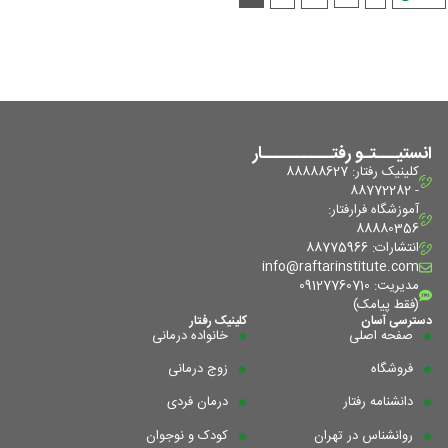
انستیـــتـو رفتــــــــــار
کلینیک رفتار: 88888627
- 88772282
آموزشگاه فرا‌رفتار:
88880356
انتشارات: 88775966
info@raftarinstitute.com
مدیریت: 09127760710
(فقط پیامک)
دسترسی آسان
کلینیک رفتار
صفحه اصلی
خانواده درمانی
فروشگاه
زوج درمانی
دانشنامه رفتار
درمان فردی
روانشناس در تهران
کودک و نوجوان