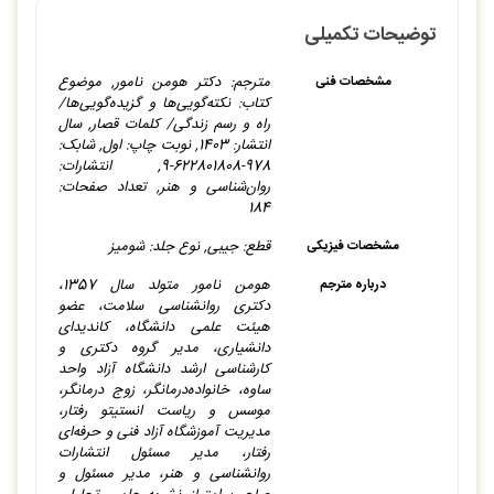
توضیحات تکمیلی
مترجم: دکتر هومن نامور, موضوع
مشخصات فنی
کتاب: نکته‌گویی‌ها و گزیده‌گویی‌ها/
راه و رسم زندگی/ کلمات قصار, سال
انتشار: 1403, نوبت چاپ: اول, شابک:
978-622801808-9, انتشارات:
روان‌شناسی و هنر, تعداد صفحات:
184
قطع: جیبی, نوع جلد: شومیز
مشخصات فیزیکی
هومن نامور متولد سال 1357،
درباره مترجم
دکتری روانشناسی سلامت، عضو
هیئت علمی دانشگاه، کاندیدای
دانشیاری، مدیر گروه دکتری و
کارشناسی ارشد دانشگاه آزاد واحد
ساوه، خانواده‌درمانگر، زوج درمانگر،
موسس و ریاست انستیتو رفتار،
مدیریت آموزشگاه آزاد فنی و حرفه‌ای
رفتار، مدیر مسئول انتشارات
روانشناسی و هنر، مدیر مسئول و