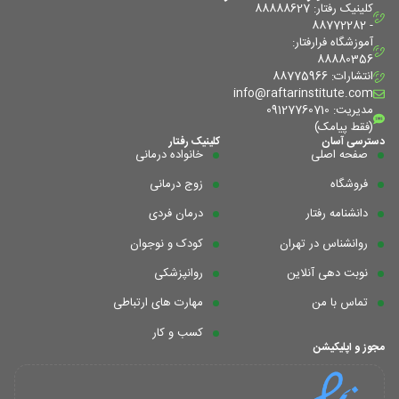
کلینیک رفتار: 88888627
- 88772282
آموزشگاه فرا‌رفتار:
88880356
انتشارات: 88775966
info@raftarinstitute.com
مدیریت: 09127760710
(فقط پیامک)
دسترسی آسان
کلینیک رفتار
صفحه اصلی
خانواده درمانی
فروشگاه
زوج درمانی
دانشنامه رفتار
درمان فردی
روانشناس در تهران
کودک و نوجوان
نوبت دهی آنلاین
روانپزشکی
تماس با من
مهارت های ارتباطی
کسب و کار
مجوز و اپلیکیشن