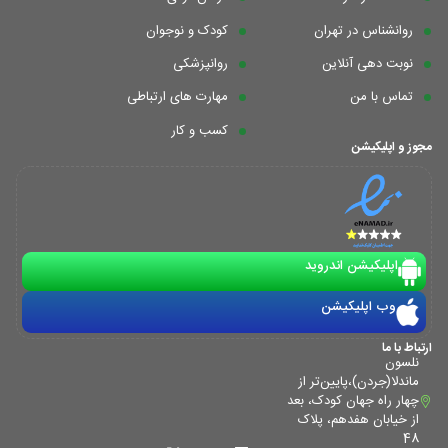
روانشناس در تهران
کودک و نوجوان
نوبت دهی آنلاین
روانپزشکی
تماس با من
مهارت های ارتباطی
کسب و کار
مجوز و اپلیکیشن
اپلیکیشن اندروید
وب اپلیکیشن
ارتباط با ما
نلسون
ماندلا(جردن)،پایین‌تر از
چهار راه جهان کودک، بعد
از خیابان هفدهم، پلاک
48