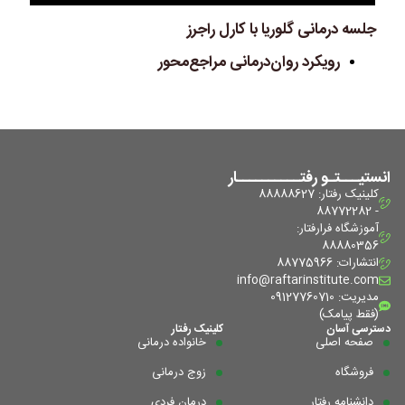
جلسه درمانی گلوریا با کارل راجرز
رویکرد روان‌درمانی مراجع‌محور
انستیـــتـو رفتــــــــــار
کلینیک رفتار: 88888627
- 88772282
آموزشگاه فرا‌رفتار:
88880356
انتشارات: 88775966
info@raftarinstitute.com
مدیریت: 09127760710
(فقط پیامک)
دسترسی آسان
کلینیک رفتار
صفحه اصلی
خانواده درمانی
فروشگاه
زوج درمانی
دانشنامه رفتار
درمان فردی