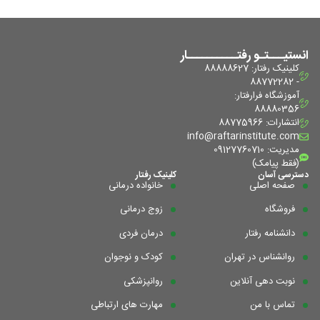
انستیـــتـو رفتــــــــــار
کلینیک رفتار: 88888627
- 88772282
آموزشگاه فرا‌رفتار:
88880356
انتشارات: 88775966
info@raftarinstitute.com
مدیریت: 09127760710
(فقط پیامک)
دسترسی آسان
کلینیک رفتار
صفحه اصلی
خانواده درمانی
فروشگاه
زوج درمانی
دانشنامه رفتار
درمان فردی
روانشناس در تهران
کودک و نوجوان
نوبت دهی آنلاین
روانپزشکی
تماس با من
مهارت های ارتباطی